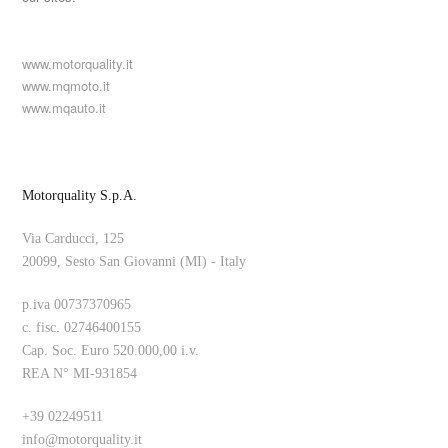
www.motorquality.it
www.mqmoto.it
www.mqauto.it
Motorquality S.p.A.
Via Carducci, 125
20099, Sesto San Giovanni (MI) - Italy
p.iva 00737370965
c. fisc. 02746400155
Cap. Soc. Euro 520.000,00 i.v.
REA N° MI-931854
+39 02249511
info@motorquality.it