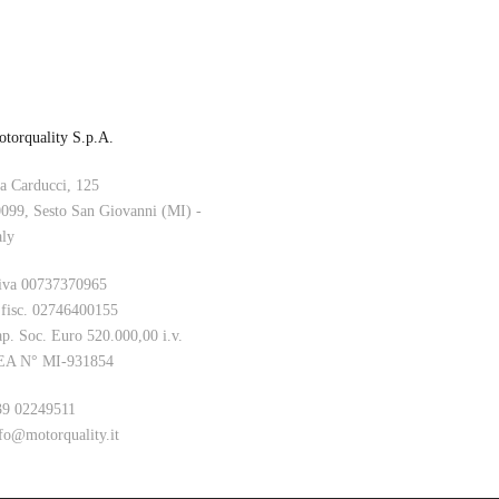
torquality S.p.A.
a Carducci, 125
099, Sesto San Giovanni (MI) -
aly
iva 00737370965
 fisc. 02746400155
p. Soc. Euro 520.000,00 i.v.
EA N° MI-931854
9 02249511
fo@motorquality.it