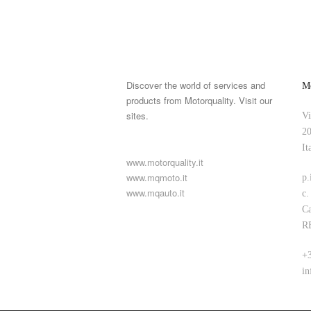
Discover the world of services and
Mo
products from Motorquality. Visit our
sites.
Vi
20
It
www.motorquality.it
www.mqmoto.it
p.
www.mqauto.it
c.
Ca
R
+3
in