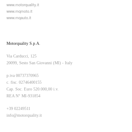
www.motorquality.it
www.mqmoto.it
www.mqauto.it
Motorquality S.p.A.
Via Carducci, 125
20099, Sesto San Giovanni (MI) - Italy
p.iva 00737370965
c. fisc. 02746400155
Cap. Soc. Euro 520.000,00 i.v.
REA N° MI-931854
+39 02249511
info@motorquality.it