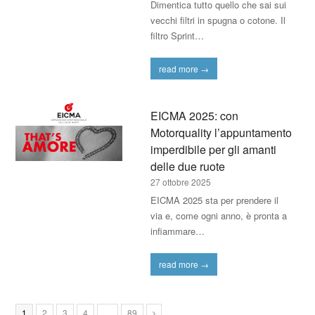
Dimentica tutto quello che sai sui
vecchi filtri in spugna o cotone. Il
filtro Sprint…
read more
→
EICMA 2025: con
Motorquality l’appuntamento
imperdibile per gli amanti
delle due ruote
27 ottobre 2025
EICMA 2025 sta per prendere il
via e, come ogni anno, è pronta a
infiammare…
read more
→
1
2
3
4
…
89