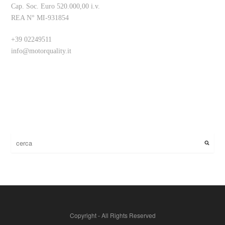
Cap. Soc. Euro 520.000,00 i.v.
REA N° MI-931854
+39 02249511
info@motorquality.it
Copyright - All Rights Reserved