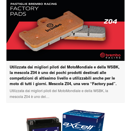
Utilizzata dai migliori piloti del MotoMondiale e della WSBK,
la mescola Z04 è uno dei pochi prodotti destinati alle
competizioni di altissimo livello e utilizzabili anche per le
moto di tutti i giorni. Mescola Z04, una vera “Factory pad”.
Utilizzata dai migliori piloti del MotoMondiale e della WSBK, la
mescola Z04 è uno dei…