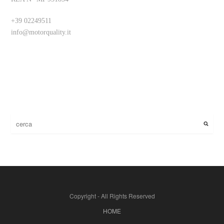
+39 02249511
info@motorquality.it
Copyright - All Rights Reserved
HOME