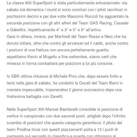
La classe 600 SuperSport è stata particolarmente entusiasmate: sia
sabato sia domenica i round si sono conclusi con i piloti racchiusi in
pochissimi decimi e per due volte Massimo Roccoli ha agguantato la
seconda posizione con gli altri alfieri del Team GAS Racing, Casadei
e Gabellini, rispettivamente 4° e 3° e 5° e 6° all’arrivo.
Gara in difesa, invece, per Manfredi del Team Rosso e Nero che ha
dovuto lottare, oltre che contro gli avversari ed il caldo, anche contro
i postumi di una frattura non ancora perfettamente guarita:
aspettiamo Kevin al Mugello a fine settembre, siamo certi che
rimesso in forma combatterà per posizioni a lui più consone.
In SBK ottima chiusura di Michele Pirro che, dopo essere finito a
terra nella gara di sabato, ha condotto la Ducati del Team Barni in
maniera impeccabile, imponendosi il giorno successivo dopo una
tiratissima battaglia con Zanetti.
Nella SuperSport 300 Manuel Bastianelli consolida la posizione di
vertice in campionato con due secondi posti, artigliati dopo l’infinito
scambio di posizioni che questa categoria garantisce: il pilota del
team Prodina Ircos con questi piazzamenti porta a 13 i punti di
vantaggio sul secondo in classifica e guarda con ottimismo al