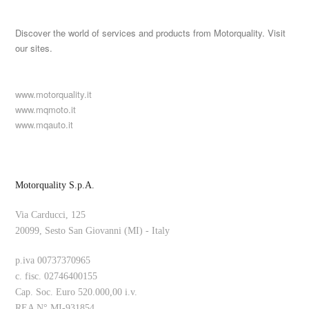
Discover the world of services and products from Motorquality. Visit
our sites.
www.motorquality.it
www.mqmoto.it
www.mqauto.it
Motorquality S.p.A.
Via Carducci, 125
20099, Sesto San Giovanni (MI) - Italy
p.iva 00737370965
c. fisc. 02746400155
Cap. Soc. Euro 520.000,00 i.v.
REA N° MI-931854