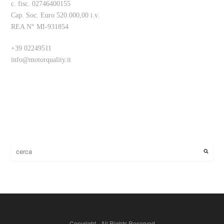
c. fisc. 02746400155
Cap. Soc. Euro 520.000,00 i.v.
REA N° MI-931854
+39 02249511
info@motorquality.it
Copyright - All Rights Reserved