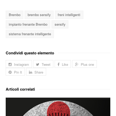
Brembo
brembo sensify
freni intelligenti
impianto frenante Brembo
sensify
sistema frenante intelligente
Condividi questo elemento
Instagram
Tweet
Like
Plus one
Pin It
Share
Articoli correlati