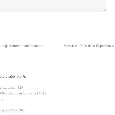
migliori frenate sul circuito in
Moto.it e i freni: dalle Superbike a
torquality S.p.A.
a Carducci, 125
099, Sesto San Giovanni (MI) -
aly
iva 00737370965