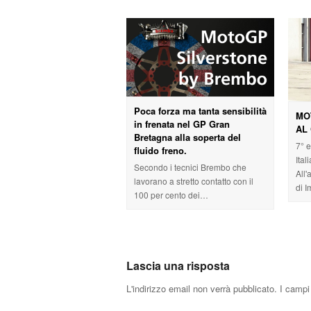
Poca forza ma tanta sensibilità
MO
in frenata nel GP Gran
AL 
Bretagna alla soperta del
7° 
fluido freno.
Ital
Secondo i tecnici Brembo che
All
lavorano a stretto contatto con il
di 
100 per cento dei…
Lascia una risposta
L'indirizzo email non verrà pubblicato.
I campi 