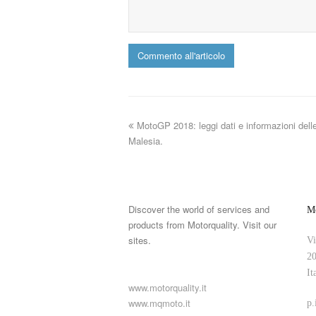
MotoGP 2018: leggi dati e informazioni delle 
Malesia.
Discover the world of services and
Mo
products from Motorquality. Visit our
sites.
Vi
20
It
www.motorquality.it
www.mqmoto.it
p.