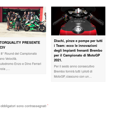
Dischi, pinze e pompe per tutti
TORQUALITY PRESENTE
i Team: ecco le innovazioni
CIV
degli Impianti frenanti Brembo
e 8° Round del Campionato
per il Campionato di MotoGP
iano Velocità.
2021.
'autodromo Enzo e Dino Ferrari
Per il sesto anno consecutivo
Imola ,…
Brembo fornirà tutti i piloti di
MotoGP, ciascuno con un…
obbligatori sono contrassegnati
*