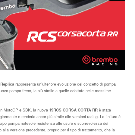
Replica
rappresenta un’ulteriore evoluzione del concetto di pompa
 nuova pompa freno, la più simile a quelle adottate nelle massime
e in MotoGP e SBK, la nuova
19RCS CORSA CORTA RR
è stata
giormente e renderla ancor più simile alle versioni racing. La finitura è
l corpo pompa notevole resistenza alle usure e scorrevolezza dei
 alla versione precedente, proprio per il tipo di trattamento, che la