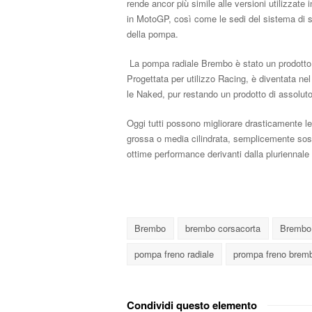
rende ancor più simile alle versioni utilizzate 
in MotoGP, così come le sedi del sistema di spu
della pompa.
La pompa radiale Brembo è stato un prodotto c
Progettata per utilizzo Racing, è diventata n
le Naked, pur restando un prodotto di assolut
Oggi tutti possono migliorare drasticamente le
grossa o media cilindrata, semplicemente sost
ottime performance derivanti dalla pluriennale
Brembo
brembo corsacorta
Brembo
pompa freno radiale
prompa freno brem
Condividi questo elemento