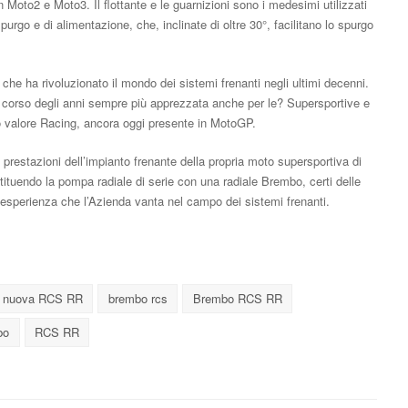
in Moto2 e Moto3. Il flottante e le guarnizioni sono i medesimi utilizzati
rgo e di alimentazione, che, inclinate di oltre 30°, facilitano lo spurgo
he ha rivoluzionato il mondo dei sistemi frenanti negli ultimi decenni.
el corso degli anni sempre più apprezzata anche per le? Supersportive e
o valore Racing, ancora oggi presente in MotoGP.
 prestazioni dell’impianto frenante della propria moto supersportiva di
ituendo la pompa radiale di serie con una radiale Brembo, certi delle
 esperienza che l’Azienda vanta nel campo dei sistemi frenanti.
 nuova RCS RR
brembo rcs
Brembo RCS RR
bo
RCS RR