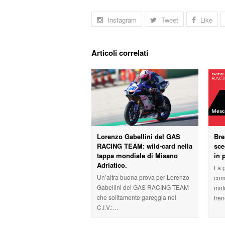
Instagram
Tweet
Like
Articoli correlati
Lorenzo Gabellini del GAS
Br
RACING TEAM: wild-card nella
sce
tappa mondiale di Misano
in 
Adriatico.
La 
Un’altra buona prova per Lorenzo
com
Gabellini del GAS RACING TEAM
moto
che solitamente gareggia nel
fre
C.I.V.:…