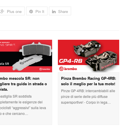
Plus one
Pin It
Share
embo mescola SR: non
Pinza Brembo Racing GP-4RB:
gliere tra guida in strada o
solo il meglio per la tua moto!
pista.
Pinze GP-4RB: intercambiabili alle
pastiglia SR soddisfa
pinze di serie delle più diffuse
pletamente le esigenze dei
supersportive! - Corpo in lega…
ciclisti “aggressivi” sulla leva
no e che cercano…