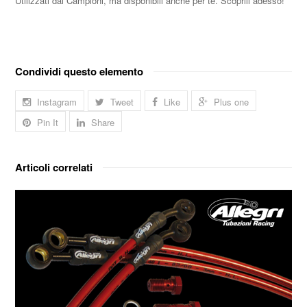
Utilizzati dai Campioni, ma disponibili anche per te. Scoprili adesso!
Condividi questo elemento
Instagram
Tweet
Like
Plus one
Pin It
Share
Articoli correlati