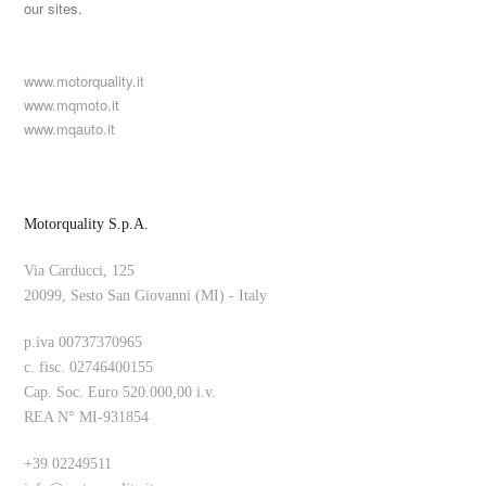
our sites.
www.motorquality.it
www.mqmoto.it
www.mqauto.it
Motorquality S.p.A.
Via Carducci, 125
20099, Sesto San Giovanni (MI) - Italy
p.iva 00737370965
c. fisc. 02746400155
Cap. Soc. Euro 520.000,00 i.v.
REA N° MI-931854
+39 02249511