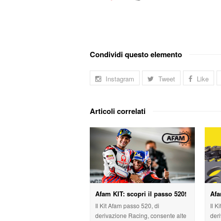
Condividi questo elemento
Instagram
Tweet
Like
Articoli correlati
Afam KIT: scopri il passo 520!
Afa
Il Kit Afam passo 520, di
Il K
derivazione Racing, consente alte
der