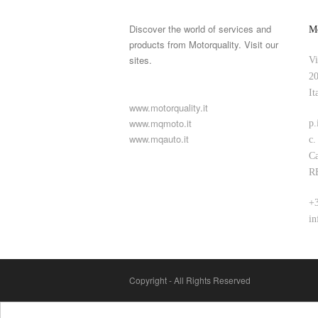
Discover the world of services and
Mo
products from Motorquality. Visit our
sites.
Vi
20
It
www.motorquality.it
www.mqmoto.it
p.
www.mqauto.it
c.
Ca
R
+3
in
Copyright - All Rights Reserved