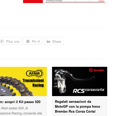
Plus one
Pin It
Share
Regalati sensazioni da
m: scopri il Kit passo 520
MotoGP con la pompa freno
it Afam passo 520, di
Brembo Rcs Corsa Corta!
ivazione Racing, consente alte