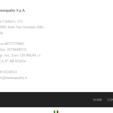
torquality S.p.A.
a Carducci, 125
099, Sesto San Giovanni (MI) -
aly
iva 00737370965
 fisc. 02746400155
p. Soc. Euro 520.000,00 i.v.
EA N° MI-931854
9 02249511
fo@motorquality.it
HOME
CON