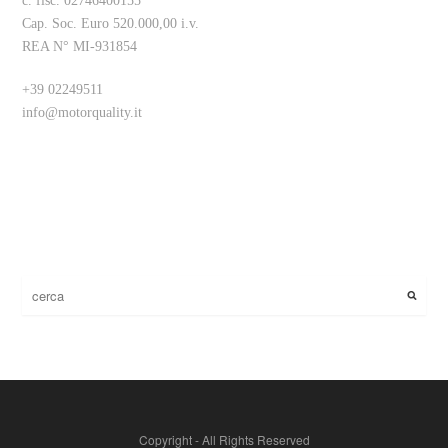
c. fisc. 02746400155
Cap. Soc. Euro 520.000,00 i.v.
REA N° MI-931854
+39 02249511
info@motorquality.it
Copyright - All Rights Reserved