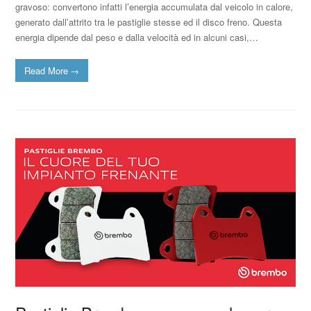
gravoso: convertono infatti l’energia accumulata dal veicolo in calore,
generato dall’attrito tra le pastiglie stesse ed il disco freno. Questa
energia dipende dal peso e dalla velocità ed in alcuni casi,…
Read More
→