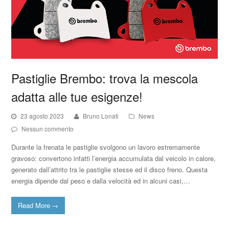
Pastiglie Brembo: trova la mescola
adatta alle tue esigenze!
23 agosto 2023
Bruno Lonati
News
Nessun commento
Durante la frenata le pastiglie svolgono un lavoro estremamente
gravoso: convertono infatti l’energia accumulata dal veicolo in calore,
generato dall’attrito tra le pastiglie stesse ed il disco freno. Questa
energia dipende dal peso e dalla velocità ed in alcuni casi,…
Read More
→