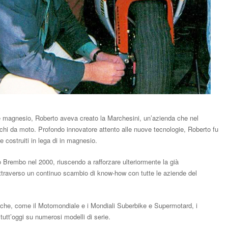
 e magnesio, Roberto aveva creato la Marchesini, un’azienda che nel
erchi da moto. Profondo innovatore attento alle nuove tecnologie, Roberto fu
te costruiti in lega di in magnesio.
o Brembo nel 2000, riuscendo a rafforzare ulteriormente la già
attraverso un continuo scambio di know-how con tutte le aziende del
stiche, come il Motomondiale e i Mondiali Suberbike e Supermotard, i
utt’oggi su numerosi modelli di serie.