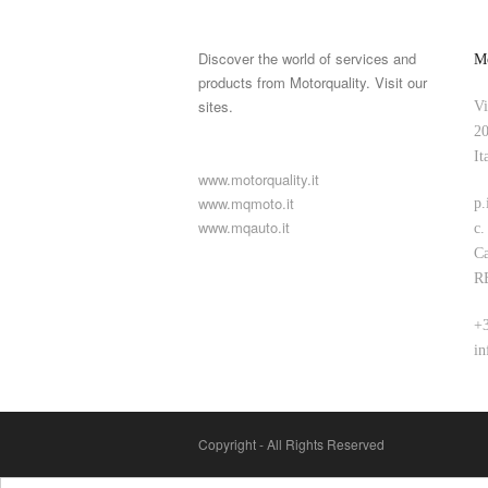
Discover the world of services and
Mo
products from Motorquality. Visit our
sites.
Vi
20
It
www.motorquality.it
www.mqmoto.it
p.
www.mqauto.it
c.
Ca
R
+3
in
Copyright - All Rights Reserved