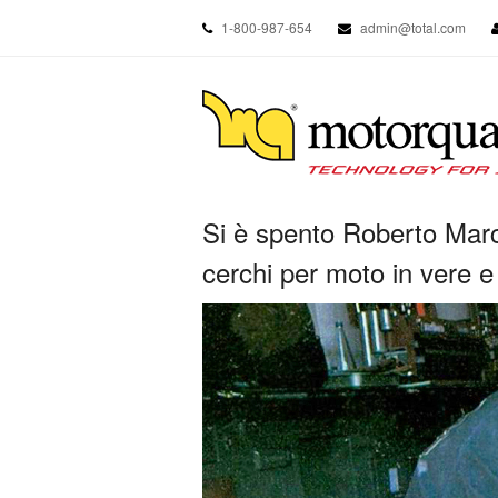
1-800-987-654
admin@total.com
Si è spento Roberto March
cerchi per moto in vere e