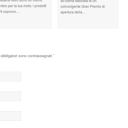
all'ultima staccata di un
mbio per la tua moto: i prodotti
coinvolgente Gran Premio di
erti coprono…
apertura della…
obbligatori sono contrassegnati
*