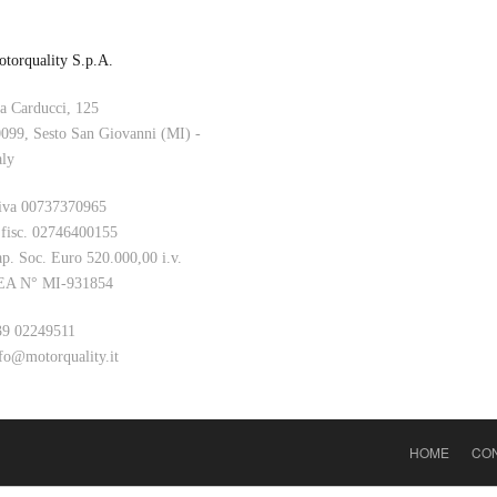
torquality S.p.A.
a Carducci, 125
099, Sesto San Giovanni (MI) -
aly
iva 00737370965
 fisc. 02746400155
p. Soc. Euro 520.000,00 i.v.
EA N° MI-931854
9 02249511
fo@motorquality.it
HOME
CON