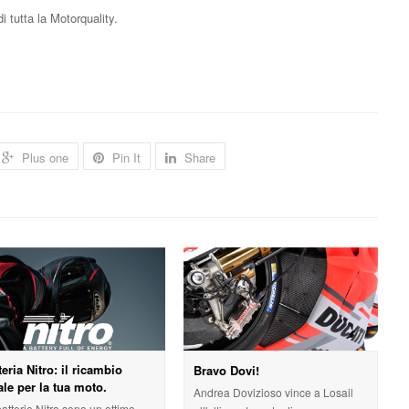
i tutta la Motorquality.
Plus one
Pin It
Share
teria Nitro: il ricambio
Bravo Dovi!
ale per la tua moto.
Andrea Dovizioso vince a Losail
atterie Nitro sono un ottimo