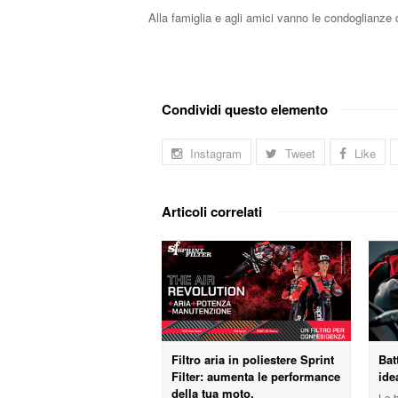
Alla famiglia e agli amici vanno le condoglianze d
Condividi questo elemento
Instagram
Tweet
Like
Articoli correlati
Filtro aria in poliestere Sprint
Bat
Filter: aumenta le performance
ide
della tua moto.
Le b