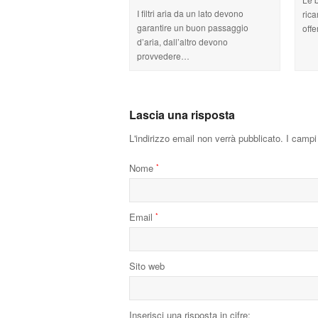
I filtri aria da un lato devono
rica
garantire un buon passaggio
off
d’aria, dall’altro devono
provvedere…
Lascia una risposta
L'indirizzo email non verrà pubblicato.
I campi 
Nome
*
Email
*
Sito web
Inserisci una risposta in cifre: