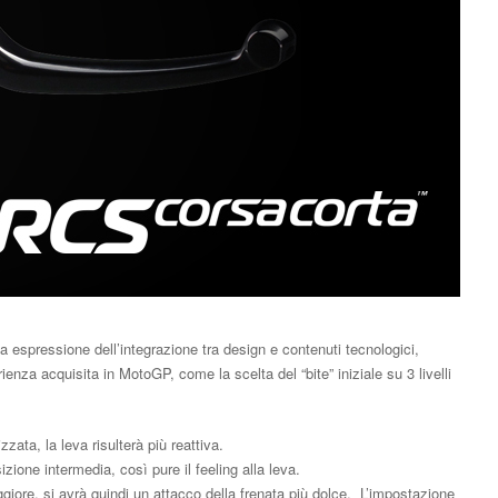
 espressione dell’integrazione tra design e contenuti tecnologici,
rienza acquisita in MotoGP, come la scelta del “bite” iniziale su 3 livelli
zata, la leva risulterà più reattiva.
izione intermedia, così pure il feeling alla leva.
giore, si avrà quindi un attacco della frenata più dolce. L’impostazione