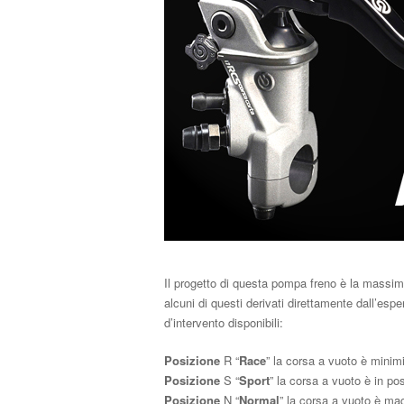
Il progetto di questa pompa freno è la massima
alcuni di questi derivati direttamente dall’espe
d’intervento disponibili:
Posizione
R “
Race
” la corsa a vuoto è minimiz
Posizione
S “
Sport
” la corsa a vuoto è in pos
Posizione
N “
Normal
” la corsa a vuoto è mag