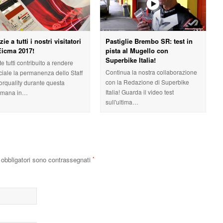
zie a tutti i nostri visitatori
Pastiglie Brembo SR: test in
Eicma 2017!
pista al Mugello con
Superbike Italia!
e tutti contribuito a rendere
Continua la nostra collaborazione
ciale la permanenza dello Staff
con la Redazione di Superbike
orquality durante questa
Italia! Guarda il video test
timana in…
sull'ultima…
obbligatori sono contrassegnati
*