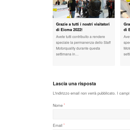
Grazie a tutti i nostri visitatori
Gra
di Eicma 2022!
di 
Avete tutti contribuito a rendere
Avet
speciale la permanenza dello Staff
spe
Motorquality durante questa
Mot
settimana in…
set
Lascia una risposta
L'indirizzo email non verrà pubblicato.
I campi 
Nome
*
Email
*