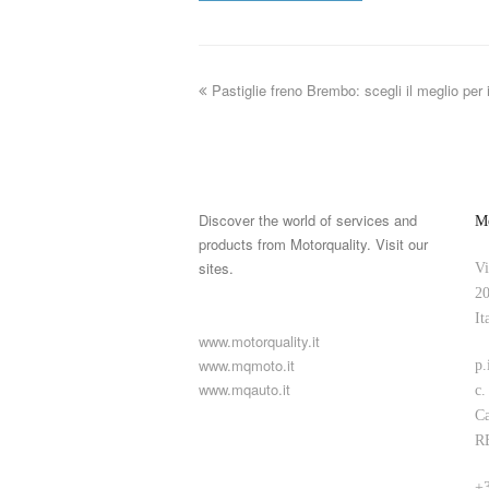
Pastiglie freno Brembo: scegli il meglio per 
Discover the world of services and
Mo
products from Motorquality. Visit our
sites.
Vi
20
It
www.motorquality.it
www.mqmoto.it
p.
www.mqauto.it
c.
Ca
R
+3