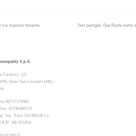
il tuo impianto frenante.
Test pastiglie: Due Ruote mette a
torquality S.p.A.
a Carducci, 125
099, Sesto San Giovanni (MI) -
aly
iva 00737370965
 fisc. 02746400155
p. Soc. Euro 520.000,00 i.v.
EA N° MI-931854
9 02249511