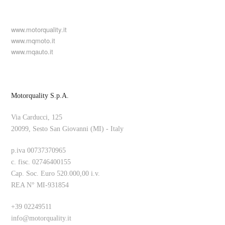
www.motorquality.it
www.mqmoto.it
www.mqauto.it
Motorquality S.p.A.
Via Carducci, 125
20099, Sesto San Giovanni (MI) - Italy
p.iva 00737370965
c. fisc. 02746400155
Cap. Soc. Euro 520.000,00 i.v.
REA N° MI-931854
+39 02249511
info@motorquality.it