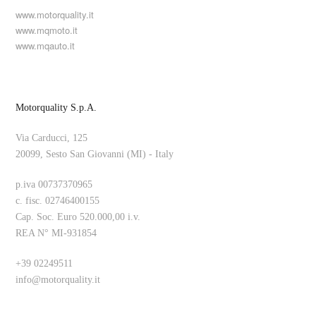
www.motorquality.it
www.mqmoto.it
www.mqauto.it
Motorquality S.p.A.
Via Carducci, 125
20099, Sesto San Giovanni (MI) - Italy
p.iva 00737370965
c. fisc. 02746400155
Cap. Soc. Euro 520.000,00 i.v.
REA N° MI-931854
+39 02249511
info@motorquality.it