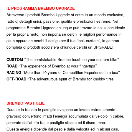
IL PROGRAMMA BREMBO UPGRADE
Attraverso i prodotti Brembo Upgrade si entra in un mondo esclusivo,
fatto di dettagli unici, passione, qualità e prestazioni estreme. Nel
programma Brembo Upgrade chiunque può trovare la soluzione ideale
per la propria moto: non importa se cerchi le migliori performance in
pista oppure se cerchi il design per il tuo “look custom”, la gamma
completa di prodotti soddisferà chiunque cerchi un UPGRADE!
CUSTOM
‘‘The unmistakable Brembo touch on your custom bike’’
ROAD
‘‘The experience of Brembo at your fingertips’’
RACING
‘‘More than 40 years of Competition Experience in a box’’
OFF-ROAD
‘‘The adventurous spirit of Brembo for knobby tires’’
BREMBO PASTIGLIE
Durante la frenata le pastiglie svolgono un lavoro estremamente
gravoso: convertono infatti l’energia accumulata dal veicolo in calore,
generato dall’attrito tra le pastiglie stesse ed il disco freno.
Questa energia dipende dal peso e dalla velocità ed in alcuni casi,