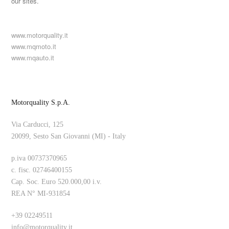
our sites.
www.motorquality.it
www.mqmoto.it
www.mqauto.it
Motorquality S.p.A.
Via Carducci, 125
20099, Sesto San Giovanni (MI) - Italy
p.iva 00737370965
c. fisc. 02746400155
Cap. Soc. Euro 520.000,00 i.v.
REA N° MI-931854
+39 02249511
info@motorquality.it