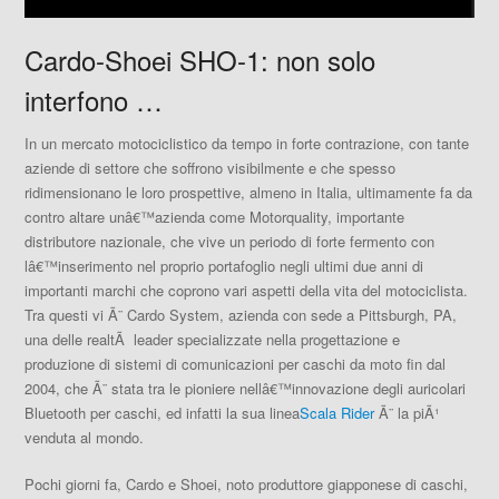
Cardo-Shoei SHO-1: non solo
interfono …
In un mercato motociclistico da tempo in forte contrazione, con tante
aziende di settore che soffrono visibilmente e che spesso
ridimensionano le loro prospettive, almeno in Italia, ultimamente fa da
contro altare unâ€™azienda come
Motorquality
, importante
distributore nazionale, che vive un periodo di forte fermento con
lâ€™inserimento nel proprio portafoglio negli ultimi due anni di
importanti marchi che coprono vari aspetti della vita del motociclista.
Tra questi vi Ã¨
Cardo System
, azienda con sede a Pittsburgh, PA,
una delle realtÃ leader specializzate nella progettazione e
produzione di sistemi di comunicazioni per caschi da moto fin dal
2004, che Ã¨ stata tra le pioniere nellâ€™innovazione degli auricolari
Bluetooth per caschi, ed infatti la sua linea
Scala Rider
Ã¨ la piÃ¹
venduta al mondo.
Pochi giorni fa, Cardo e
Shoei
, noto produttore giapponese di caschi,