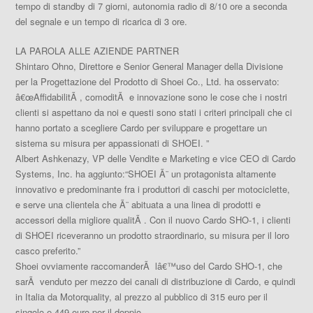
tempo di standby di 7 giorni, autonomia radio di 8/10 ore a seconda
del segnale e un tempo di ricarica di 3 ore.
LA PAROLA ALLE AZIENDE PARTNER
Shintaro Ohno
, Direttore e Senior General Manager della Divisione
per la Progettazione del Prodotto di Shoei Co., Ltd. ha osservato:
â€œAffidabilitÃ , comoditÃ e innovazione sono le cose che i nostri
clienti si aspettano da noi e questi sono stati i criteri principali che ci
hanno portato a scegliere Cardo per sviluppare e progettare un
sistema su misura per appassionati di SHOEI.
”
Albert Ashkenazy
, VP delle Vendite e Marketing e vice CEO di Cardo
Systems, Inc. ha aggiunto:
“SHOEI Ã¨ un protagonista altamente
innovativo e predominante fra i produttori di caschi per motociclette,
e serve una clientela che Ã¨ abituata a una linea di prodotti e
accessori della migliore qualitÃ . Con il nuovo Cardo SHO-1, i clienti
di SHOEI riceveranno un prodotto straordinario, su misura per il loro
casco preferito
.”
Shoei ovviamente raccomanderÃ lâ€™uso del Cardo SHO-1, che
sarÃ venduto per mezzo dei canali di distribuzione di Cardo, e quindi
in Italia da Motorquality
, al prezzo al pubblico di 315 euro per il
singolo e 449 euro per il doppio.