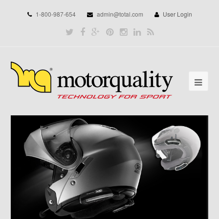
1-800-987-654
admin@total.com
User Login