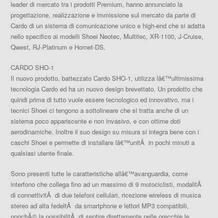
leader di mercato tra i prodotti Premium, hanno annunciato la
progettazione, realizzazione e immissione sul mercato da parte di
Cardo di un sistema di comunicazione unico e high-end che si adatta
nello specifico ai modelli Shoei Neotec, Multitec, XR-1100, J-Cruise,
Qwest, RJ-Platinum e Hornet-DS.
CARDO SHO-1
Il nuovo prodotto, battezzato Cardo SHO-1
, utilizza lâ€™ultimissima
tecnologia Cardo ed ha un nuovo design brevettato. Un prodotto che
quindi prima di tutto vuole essere tecnologico ed innovativo, ma i
tecnici Shoei ci tengono a sottolineare che si tratta anche di un
sistema poco appariscente e non invasivo, e con ottime doti
aerodinamiche. Inoltre il suo design su misura si integra bene con i
caschi Shoei e permette di installare lâ€™unitÃ in pochi minuti a
qualsiasi utente finale.
Sono presenti tutte le caratteristiche allâ€™avanguardia, come
interfono che collega fino ad un massimo di 9 motociclisti
, modalitÃ
di connettivitÃ di due telefoni cellulari, ricezione wireless di musica
stereo ad alta fedeltÃ da smartphone e lettori MP3 compatibili,
nonchÃ© la possibilitÃ di sentire direttamente nelle orecchie le