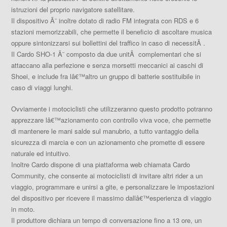
istruzioni del proprio navigatore satellitare.
Il dispositivo Ã¨ inoltre dotato di
radio FM integrata
con RDS e 6
stazioni memorizzabili, che permette il beneficio di ascoltare musica
oppure sintonizzarsi sui bollettini del traffico in caso di necessitÃ .
Il Cardo SHO-1 Ã¨ composto da due unitÃ complementari che si
attaccano alla perfezione e senza morsetti meccanici ai caschi di
Shoei, e include fra lâ€™altro un gruppo di batterie sostituibile in
caso di viaggi lunghi.
Ovviamente i motociclisti che utilizzeranno questo prodotto potranno
apprezzare
lâ€™azionamento con controllo viva voce
, che permette
di mantenere le mani salde sul manubrio, a tutto vantaggio della
sicurezza di marcia e con un azionamento che promette di essere
naturale ed intuitivo.
Inoltre Cardo dispone di una
piattaforma web chiamata Cardo
Community
, che consente ai motociclisti di invitare altri rider a un
viaggio, programmare e unirsi a gite, e personalizzare le impostazioni
del dispositivo per ricevere il massimo dallâ€™esperienza di viaggio
in moto.
Il produttore dichiara un tempo di conversazione fino a 13 ore, un