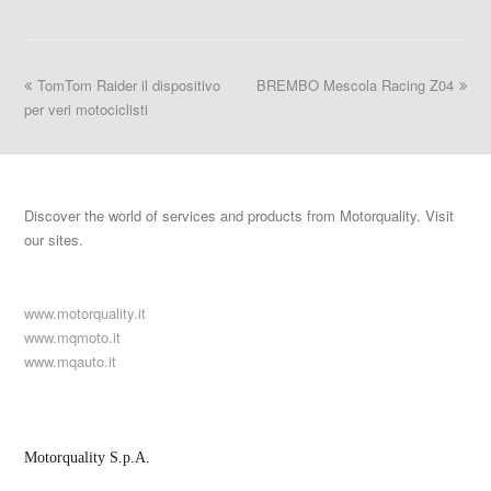
TomTom Raider il dispositivo
BREMBO Mescola Racing Z04
per veri motociclisti
Discover the world of services and products from Motorquality. Visit
our sites.
www.motorquality.it
www.mqmoto.it
www.mqauto.it
Motorquality S.p.A.