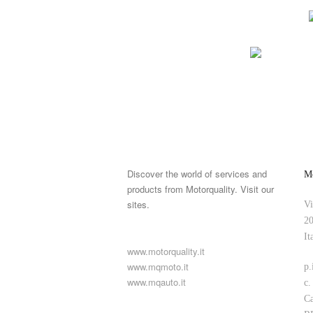
Discover the world of services and
Mo
products from Motorquality. Visit our
sites.
Vi
20
It
www.motorquality.it
www.mqmoto.it
p.
www.mqauto.it
c.
Ca