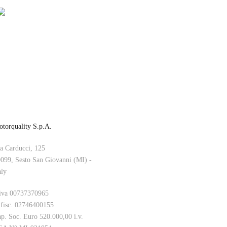
torquality S.p.A.
a Carducci, 125
099, Sesto San Giovanni (MI) -
aly
iva 00737370965
 fisc. 02746400155
p. Soc. Euro 520.000,00 i.v.