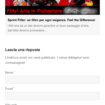
Sprint Filter: un filtro per ogni esigenza. Feel the Difference!
I filtri aria da un lato devono garantire un buon passaggio d’aria,
dall’altro devono provvedere…
Lascia una risposta
L'indirizzo email non verrà pubblicato.
I campi obbligatori sono
contrassegnati
*
Nome
*
Email
*
Sito web