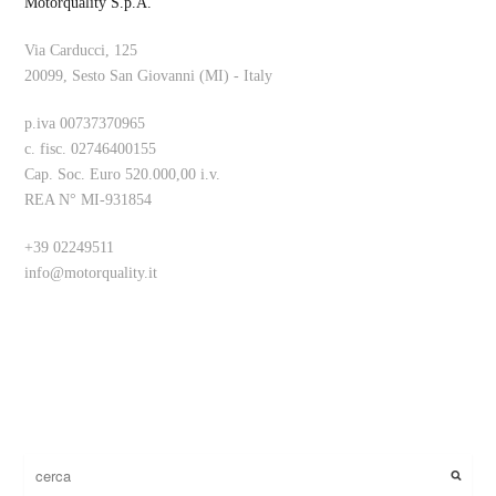
Motorquality S.p.A.
Via Carducci, 125
20099, Sesto San Giovanni (MI) - Italy
p.iva 00737370965
c. fisc. 02746400155
Cap. Soc. Euro 520.000,00 i.v.
REA N° MI-931854
+39 02249511
info@motorquality.it