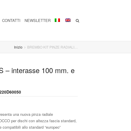
CONTATTI
NEWSLETTER
Inizio
BREMBO KIT PINZE RADIALI…
– interasse 100 mm. e
 220D60050
esenta una nuova pinza radiale
O per dischi con altezza fascia standard,
 compatibili allo standard “europeo”