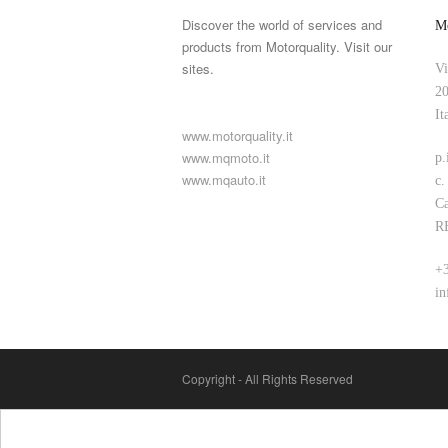
Discover the world of services and
Mo
products from Motorquality. Visit our
sites.
Vi
20
It
www.motorquality.it
www.mqmoto.it
p.
www.mqauto.it
c.
Ca
R
+3
in
Copyright - All Rights Reserved