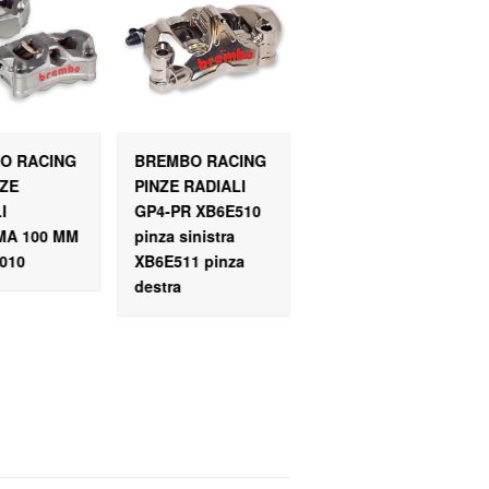
O RACING
BREMBO RACING
BREMBO RACING
NZE
PINZE RADIALI
KIT PINZE
I
GP4-PR XB6E510
RADIALI GP4-RR
MA 100 MM
pinza sinistra
XB9L2A1
010
XB6E511 pinza
destra