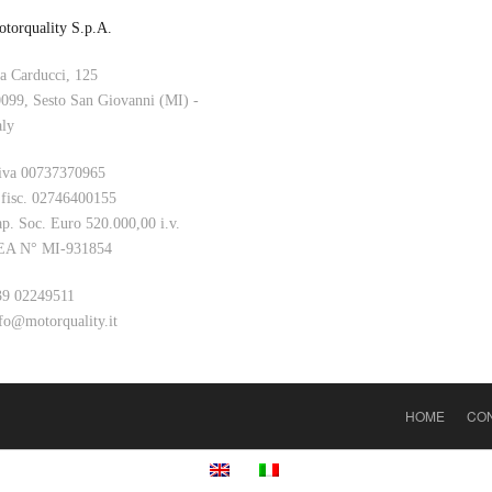
torquality S.p.A.
a Carducci, 125
099, Sesto San Giovanni (MI) -
aly
iva 00737370965
 fisc. 02746400155
p. Soc. Euro 520.000,00 i.v.
EA N° MI-931854
9 02249511
fo@motorquality.it
HOME
CON