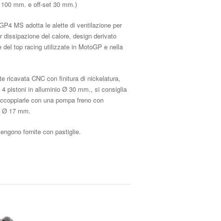
e 100 mm. e off-set 30 mm.)
P4 MS adotta le alette di ventilazione per
r dissipazione del calore, design derivato
e del top racing utilizzate in MotoGP e nella
e ricavata CNC con finitura di nickelatura,
 4 pistoni in alluminio Ø 30 mm., si consiglia
 accoppiarle con una pompa freno con
o Ø 17 mm.
engono fornite con pastiglie.