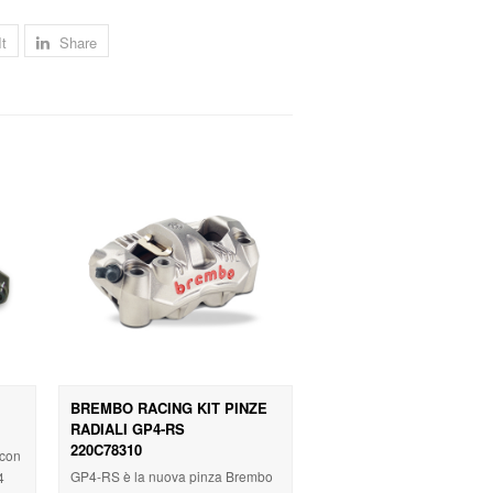
It
Share
BREMBO RACING KIT PINZE
RADIALI GP4-RS
220C78310
 con
GP4-RS è la nuova pinza Brembo
4