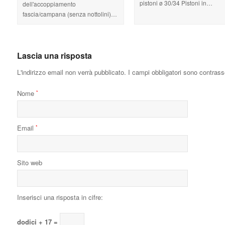
pistoni ø 30/34 Pistoni in…
dell'accoppiamento
fascia/campana (senza nottolini)…
Lascia una risposta
L'indirizzo email non verrà pubblicato.
I campi obbligatori sono contras
Nome
*
Email
*
Sito web
Inserisci una risposta in cifre:
dodici + 17 =