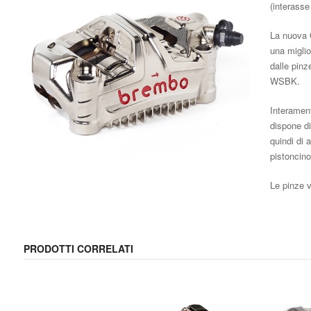
(interass
La nuova G
una miglio
dalle pinz
WSBK.
Interament
dispone di
quindi di
pistoncin
Le pinze v
PRODOTTI CORRELATI