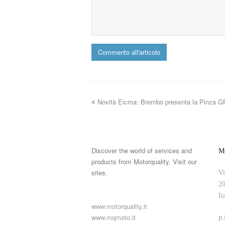
Novità Eicma: Brembo presenta la Pinza G
Discover the world of services and
Mo
products from Motorquality. Visit our
sites.
Vi
20
It
www.motorquality.it
www.mqmoto.it
p.