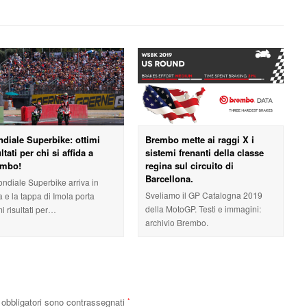
diale Superbike: ottimi
Brembo mette ai raggi X i
ultati per chi si affida a
sistemi frenanti della classe
embo!
regina sul circuito di
Barcellona.
ondiale Superbike arriva in
Sveliamo il GP Catalogna 2019
ia e la tappa di Imola porta
della MotoGP. Testi e immagini:
mi risultati per…
archivio Brembo.
obbligatori sono contrassegnati
*