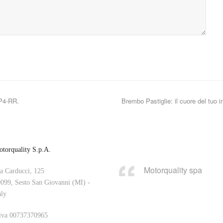
P4-RR.
Brembo Pastiglie: il cuore del tuo i
torquality S.p.A.
Motorquality spa
a Carducci, 125
099, Sesto San Giovanni (MI) -
aly
iva 00737370965