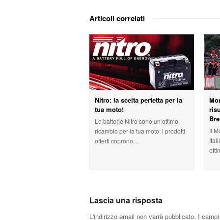
Articoli correlati
Nitro: la scelta perfetta per la
Mon
tua moto!
ris
Br
Le batterie Nitro sono un ottimo
Il M
ricambio per la tua moto: i prodotti
Ital
offerti coprono…
otti
Lascia una risposta
L'indirizzo email non verrà pubblicato.
I campi 