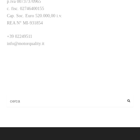
p.iva 00737370965
c. fisc. 02746400155
Cap. Soc. Euro 520.000,00 i.v.
REA N° MI-931854
+39 02249511
info@motorquality.it