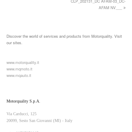
CLP_202131_DC AFAM-03_DC-
AFAM NV___
Discover the world of services and products from Motorquality. Visit
our sites.
www.motorquality.it
www.mqmoto.it
www.mqauto.it
Motorquality S.p.A.
Via Carducci, 125
20099, Sesto San Giovanni (MI) - Italy